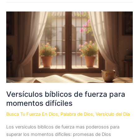
sobre
el
amor,
la
familia
y
el
perdón
Versículos bíblicos de fuerza para
momentos difíciles
Busca Tu Fuerza En Dios
,
Palabra de Dios
,
Versículo del Día
Los versiculos biblicos de fuerza mas poderosos para
superar los momentos dificiles: promesas de Dios