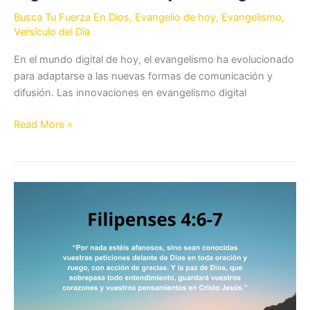
Busca Tu Fuerza En Dios
,
Evangelio de hoy
,
Evangelismo
,
Versículo del Día
En el mundo digital de hoy, el evangelismo ha evolucionado
para adaptarse a las nuevas formas de comunicación y
difusión. Las innovaciones en evangelismo digital
Innovaciones
Read More »
en
Evangelismo
Digital:
Tendencias
y
Estrategias