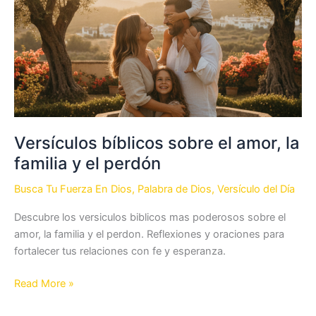
confianza
en
Dios
Versículos bíblicos sobre el amor, la
familia y el perdón
Busca Tu Fuerza En Dios
,
Palabra de Dios
,
Versículo del Día
Descubre los versiculos biblicos mas poderosos sobre el
amor, la familia y el perdon. Reflexiones y oraciones para
fortalecer tus relaciones con fe y esperanza.
Versículos
Read More »
bíblicos