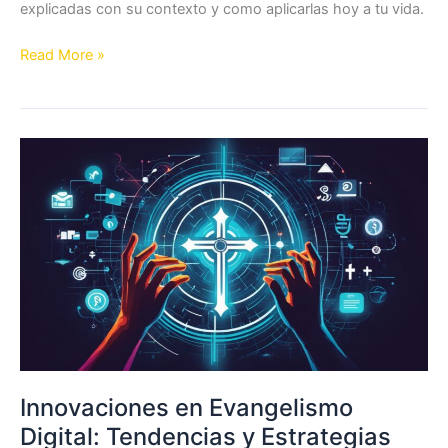
explicadas con su contexto y como aplicarlas hoy a tu vida.
Versículos
Read More »
bíblicos
de
fuerza
para
momentos
difíciles
Innovaciones en Evangelismo
Digital: Tendencias y Estrategias