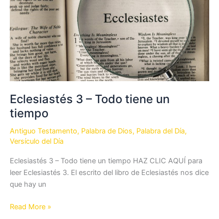
en
la
Biblia?
Eclesiastés 3 – Todo tiene un
tiempo
Antiguo Testamento
,
Palabra de Dios
,
Palabra del Día
,
Versículo del Día
Eclesiastés 3 – Todo tiene un tiempo HAZ CLIC AQUÍ para
leer Eclesiastés 3. El escrito del libro de Eclesiastés nos dice
que hay un
Eclesiastés
Read More »
3