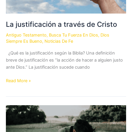
La justificación a través de Cristo
Antiguo Testamento
,
Busca Tu Fuerza En Dios
,
Dios
Siempre Es Bueno
,
Noticias De Fe
¿Qué es la justificación según la Biblia? Una definición
breve de justificación es “la acción de hacer a alguien justo
ante Dios.” La justificación sucede cuando
La
Read More »
justificación
a
través
de
Cristo