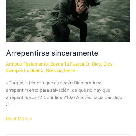
Arrepentirse sinceramente
Antiguo Testamento
,
Busca Tu Fuerza En Dios
,
Dios
Siempre Es Bueno
,
Noticias De Fe
«Porque la tristeza que es según Dios produce
arrepentimiento para salvación, de que no hay que
arrepentirse…» (2 Corintios 7.10a) Andrés había decidido ir
al
Arrepentirse
Read More »
sinceramente