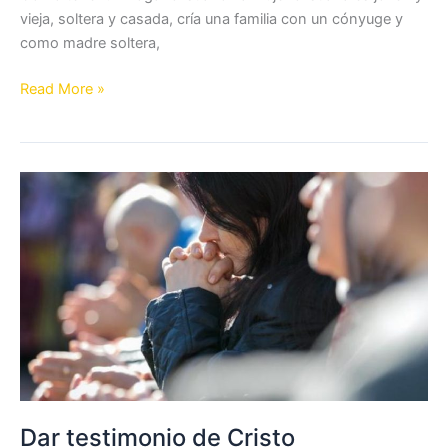
vieja, soltera y casada, cría una familia con un cónyuge y
como madre soltera,
Como
Read More »
tener
un
hogar
cristiano
Dar testimonio de Cristo