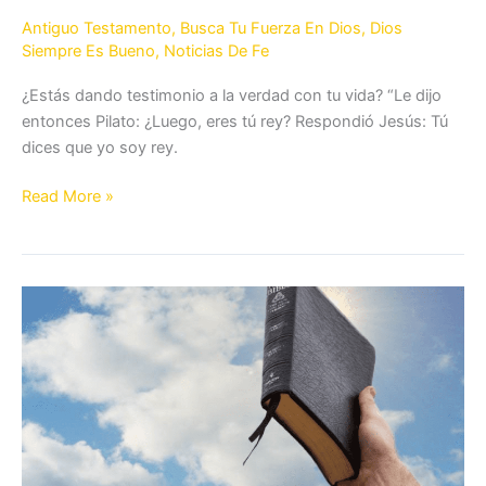
Antiguo Testamento
,
Busca Tu Fuerza En Dios
,
Dios
Siempre Es Bueno
,
Noticias De Fe
¿Estás dando testimonio a la verdad con tu vida? “Le dijo
entonces Pilato: ¿Luego, eres tú rey? Respondió Jesús: Tú
dices que yo soy rey.
Dar
Read More »
testimonio
de
Cristo