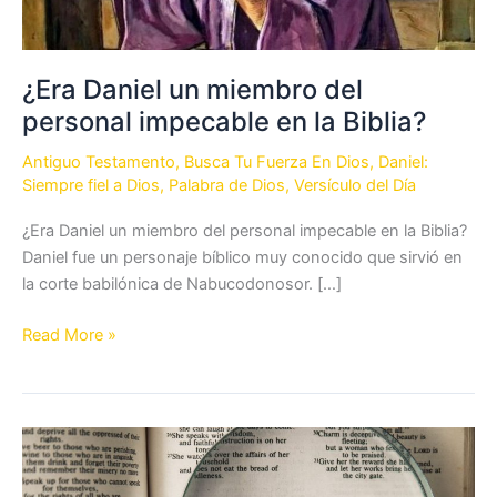
¿Era Daniel un miembro del
personal impecable en la Biblia?
Antiguo Testamento
,
Busca Tu Fuerza En Dios
,
Daniel:
Siempre fiel a Dios
,
Palabra de Dios
,
Versículo del Día
¿Era Daniel un miembro del personal impecable en la Biblia?
Daniel fue un personaje bíblico muy conocido que sirvió en
la corte babilónica de Nabucodonosor. […]
¿Era
Read More »
Daniel
un
miembro
del
personal
impecable