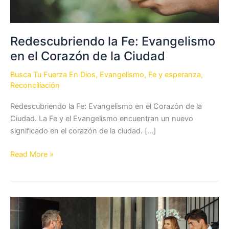
Redescubriendo la Fe: Evangelismo
en el Corazón de la Ciudad
Busca Tu Fuerza En Dios
,
Evangelismo
,
Fe y esperanza
,
Reconciliación
Redescubriendo la Fe: Evangelismo en el Corazón de la
Ciudad. La Fe y el Evangelismo encuentran un nuevo
significado en el corazón de la ciudad. […]
Redescubriendo
Read More »
la
Fe:
Evangelismo
en
el
Corazón