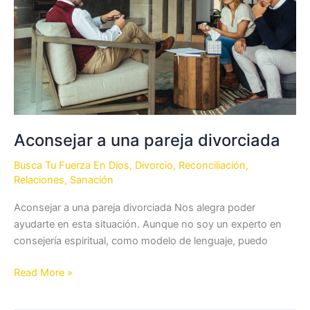
de
la
Ciudad
Aconsejar a una pareja divorciada
Busca Tu Fuerza En Dios
,
Divorcio
,
Reconciliación
,
Relaciones
,
Sanación
Aconsejar a una pareja divorciada Nos alegra poder
ayudarte en esta situación. Aunque no soy un experto en
consejería espiritual, como modelo de lenguaje, puedo
Aconsejar
Read More »
a
una