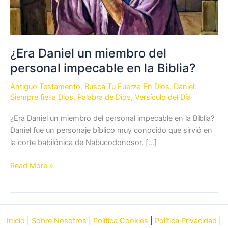
¿Era Daniel un miembro del
personal impecable en la Biblia?
Antiguo Testamento
,
Busca Tu Fuerza En Dios
,
Daniel:
Siempre fiel a Dios
,
Palabra de Dios
,
Versículo del Día
¿Era Daniel un miembro del personal impecable en la Biblia?
Daniel fue un personaje bíblico muy conocido que sirvió en
la corte babilónica de Nabucodonosor. […]
¿Era
Read More »
Daniel
un
miembro
del
Inicio
|
Sobre Nosotros
|
Política Cookies
|
Política Privacidad
|
personal