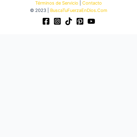
Términos de Servicio
|
Contacto
impecable
© 2023 |
BuscaTuFuerzaEnDios.Com
en
la
Biblia?