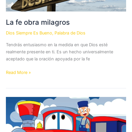
La fe obra milagros
Dios Siempre Es Bueno
,
Palabra de Dios
Tendrás entusiasmo en la medida en que Dios esté
realmente presente en ti. Es un hecho universalmente
aceptado que la oración apoyada por la fe
La
Read More »
fe
obra
milagros