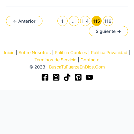
para
Niños
–
←
Anterior
1
…
114
115
116
El
Siguiente
→
Tren
de
la
Inicio
|
Sobre Nosotros
|
Política Cookies
|
Política Privacidad
|
Salvación
Términos de Servicio
|
Contacto
–
© 2023 |
BuscaTuFuerzaEnDios.Com
Música
Cristiana
para
niños