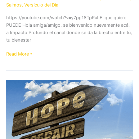
Salmos
,
Versículo del Día
https://youtube.com/watch?v=y7pp18TpRuI El que quiere
PUEDE Hola amiga/amigo, sé bienvenido nuevamente acá,
a Impacto Profundo el canal donde se da la brecha entre tú,
tu bienestar
Read More »
El
que
quiere
puede
|
Esto
te
hará
reflexionar