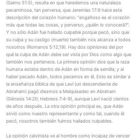
(Salmo 51:5), resulta en que heredemos una naturaleza
pecaminosa, tan perversa, que Jeremías 17:9 hace esta
descripción del corazón humano: “engañoso es el corazón
más que todas las cosas, y perverso; ¿quién lo conocerá?”.
Y no sólo Adán fue hallado culpable porque pecó, sino que
su culpa y su castigo (muerte) también nos alcanza a todos
nosotros (Romanos 5:12,19). Hay dos opiniones del por
qué la culpa de Adán debe ser vista por Dios como algo que
también nos pertenece. La primera opinión dice que la raza
humana estaba dentro de Adán en forma de semilla; y al
haber pecado Adán, todos pecamos en él. Esto es similar a
la enseñanza bíblica de que Leví (un descendiente de
Abraham) pagó diezmos a Melquisedec en Abraham
(Génesis 14:20; Hebreos 7:4-9), aunque Leví nació cientos
de años después. La otra opinión principal es, que Adán
sirvió como nuestro representante y como tal, cuando él
pecó, nosotros también fuimos hallados culpables.
La opinión calvinista ve al hombre como incapaz de vencer