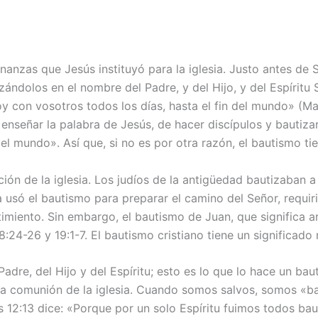
anzas que Jesús instituyó para la iglesia. Justo antes de Su
izándolos en el nombre del Padre, y del Hijo, y del Espírit
 con vosotros todos los días, hasta el fin del mundo» (Ma
e enseñar la palabra de Jesús, de hacer discípulos y bautiz
del mundo». Así que, si no es por otra razón, el bautismo t
ión de la iglesia. Los judíos de la antigüedad bautizaban a
ta usó el bautismo para preparar el camino del Señor, requi
imiento. Sin embargo, el bautismo de Juan, que significa a
:24-26 y 19:1-7. El bautismo cristiano tiene un significado
dre, del Hijo y del Espíritu; esto es lo que lo hace un bau
a comunión de la iglesia. Cuando somos salvos, somos «bau
ios 12:13 dice: «Porque por un solo Espíritu fuimos todos ba