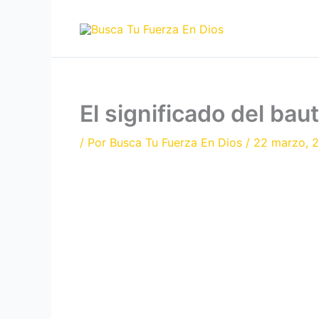
Ir
al
contenido
El significado del bau
/ Por
Busca Tu Fuerza En Dios
/
22 marzo, 