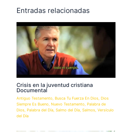
Entradas relacionadas
Crisis en la juventud cristiana
Documental
Antiguo Testamento
,
Busca Tu Fuerza En Dios
,
Dios
Siempre Es Bueno
,
Nuevo Testamento
,
Palabra de
Dios
,
Palabra del Día
,
Salmo del Día
,
Salmos
,
Versículo
del Día