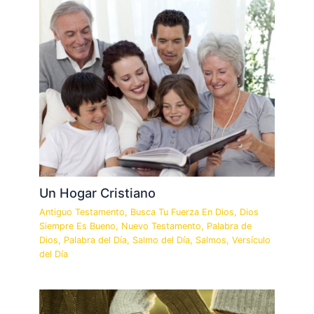
Un Hogar Cristiano
Antiguo Testamento
,
Busca Tu Fuerza En Dios
,
Dios
Siempre Es Bueno
,
Nuevo Testamento
,
Palabra de
Dios
,
Palabra del Día
,
Salmo del Día
,
Salmos
,
Versículo
del Día