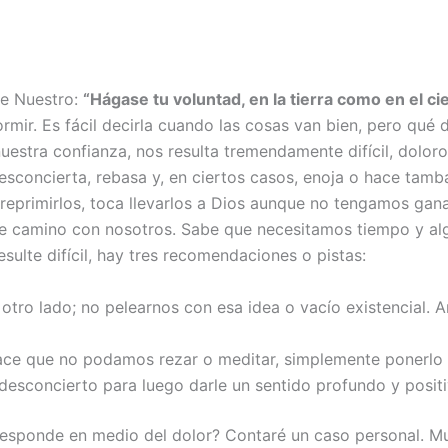
re Nuestro:
“Hágase tu voluntad, en la tierra como en el cie
rmir. Es fácil decirla cuando las cosas van bien, pero qué
uestra confianza, nos resulta tremendamente difícil, dolor
desconcierta, rebasa y, en ciertos casos, enoja o hace tam
o reprimirlos, toca llevarlos a Dios aunque no tengamos gan
ace camino con nosotros. Sabe que necesitamos tiempo y a
ulte difícil, hay tres recomendaciones o pistas:
 otro lado; no pelearnos con esa idea o vacío existencial. 
 hace que no podamos rezar o meditar, simplemente ponerlo
desconcierto para luego darle un sentido profundo y positi
esponde en medio del dolor? Contaré un caso personal. Mur