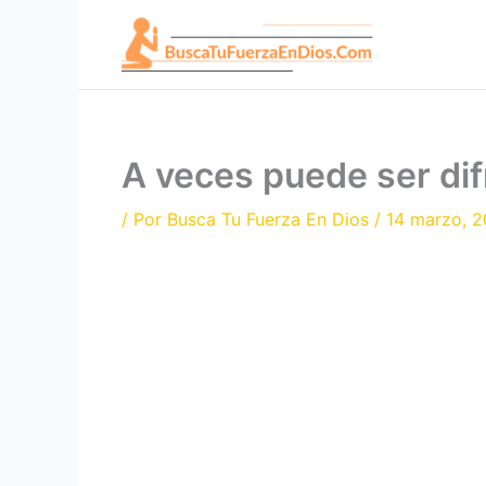
Ir
al
contenido
A veces puede ser difí
/ Por
Busca Tu Fuerza En Dios
/
14 marzo, 2