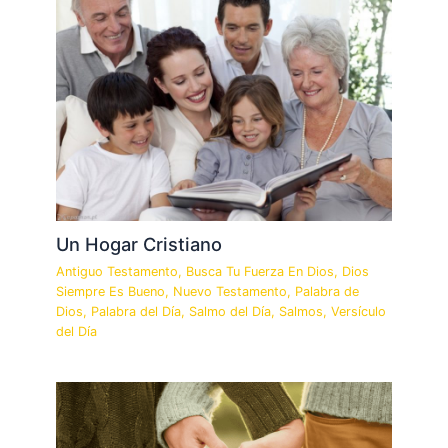
Un Hogar Cristiano
Antiguo Testamento
,
Busca Tu Fuerza En Dios
,
Dios
Siempre Es Bueno
,
Nuevo Testamento
,
Palabra de
Dios
,
Palabra del Día
,
Salmo del Día
,
Salmos
,
Versículo
del Día