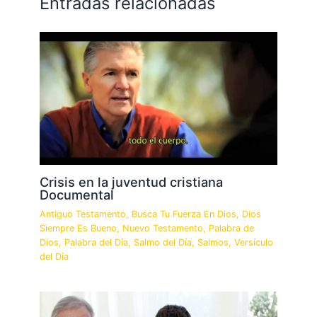
Entradas relacionadas
Crisis en la juventud cristiana
Documental
Antiguo Testamento
,
Busca Tu Fuerza En Dios
,
Dios
Siempre Es Bueno
,
Nuevo Testamento
,
Palabra de
Dios
,
Palabra del Día
,
Salmo del Día
,
Salmos
,
Versículo
del Día