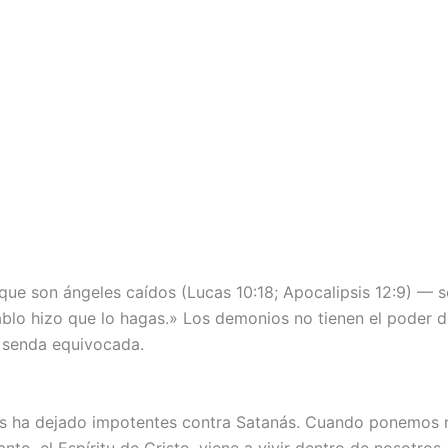
 que son ángeles caídos (Lucas 10:18; Apocalipsis 12:9) — 
iablo hizo que lo hagas.» Los demonios no tienen el poder 
a senda equivocada.
s ha dejado impotentes contra Satanás. Cuando ponemos n
nto, el Espíritu de Cristo, viene a vivir dentro de nosotros.