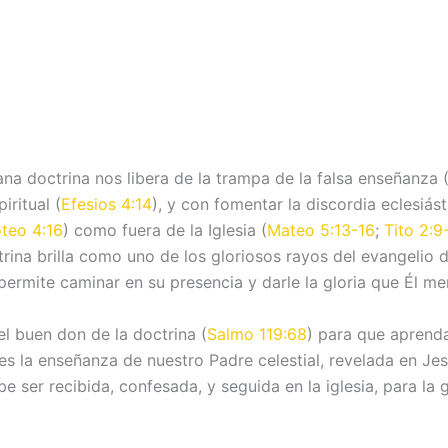
sana doctrina nos libera de la trampa de la falsa enseñanza 
ritual (
Efesios 4:14
), y con fomentar la discordia eclesiást
teo 4:16
) como fuera de la Iglesia (
Mateo 5:13-16
;
Tito 2:9
rina brilla como uno de los gloriosos rayos del evangelio d
permite caminar en su presencia y darle la gloria que Él me
l buen don de la doctrina (
Salmo 119:68
) para que aprenda
s la enseñanza de nuestro Padre celestial, revelada en Jesu
be ser recibida, confesada, y seguida en la iglesia, para la