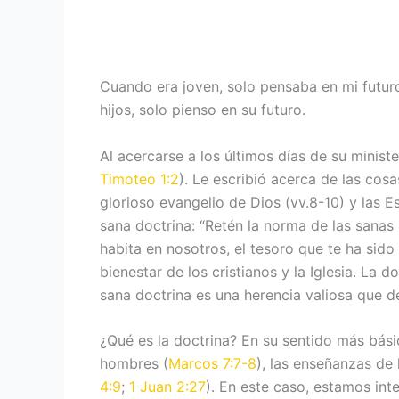
Cuando era joven, solo pensaba en mi futur
hijos, solo pienso en su futuro.
Al acercarse a los últimos días de su minist
Timoteo 1:2
). Le escribió acerca de las cos
glorioso evangelio de Dios (vv.8-10) y las E
sana doctrina: “Retén la norma de las sanas 
habita en nosotros, el tesoro que te ha sid
bienestar de los cristianos y la Iglesia. La 
sana doctrina es una herencia valiosa que de
¿Qué es la doctrina? En su sentido más básic
hombres (
Marcos 7:7-8
), las enseñanzas de
4:9
;
1 Juan 2:27
). En este caso, estamos inte