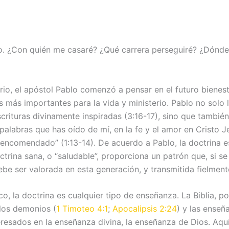
o. ¿Con quién me casaré? ¿Qué carrera perseguiré? ¿Dónde
erio, el apóstol Pablo comenzó a pensar en el futuro bienest
as más importantes para la vida y ministerio. Pablo no sol
scrituras divinamente inspiradas (3:16-17), sino que también
palabras que has oído de mí, en la fe y el amor en Cristo J
o encomendado” (1:13-14). De acuerdo a Pablo, la doctrina 
doctrina sana, o “saludable”, proporciona un patrón que, si 
be ser valorada en esta generación, y transmitida fielmente 
o, la doctrina es cualquier tipo de enseñanza. La Biblia, p
 los demonios (
1 Timoteo 4:1
;
Apocalipsis 2:24
) y las enseñ
resados ​​en la enseñanza divina, la enseñanza de Dios. Aquí