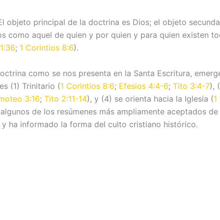
El objeto principal de la doctrina es Dios; el objeto secund
s como aquel de quien y por quien y para quien existen tod
1:36
;
1 Corintios 8:6
).
ctrina como se nos presenta en la Santa Escritura, emerge
s (1) Trinitario (
1 Corintios 8:6
;
Efesios 4:4-6
;
Tito 3:4-7
), 
imoteo 3:16
;
Tito 2:11-14
), y (4) se orienta hacia la Iglesia (
1
 en algunos de los resúmenes más ampliamente aceptados de
y ha informado la forma del culto cristiano histórico.