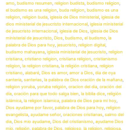
amo
,
budismo resumen
,
religion budista
,
budismo religion
,
el budismo es una religion
,
buda religion
,
budismo es una
religion
,
religion buda
,
iglesia de Dios ministerial
,
iglesia de
dios ministerial de jesucristo internacional
,
iglesia ministerial
de jesucristo internacional
,
iglesia de Dios
,
iglesia de Dios
ministerial de jesucristo
,
Dios
,
budismo
,
el budismo
,
la
palabra de Dios para hoy
,
jesucristo
,
religion digital
,
budismo mahayana
,
iglesia ministerial de jesucristo
,
religion
cristiana
,
cristiano religion
,
cristiana religion
,
cristianismo
religion
,
la religion cristiana
,
la religión cristiana
,
religion
cristiano
,
alabaré
,
Dios es amor
,
amor a Dios
,
dia de oya
santeria
,
santerias
,
la palabra de Dios oración de la mañana
,
religion yoruba
,
yoruba religión
,
oracion del dia
,
oración del
día
,
oración para que todo salga bien
,
la biblia dice
,
religión
islámica
,
la religion islamica
,
palabra de Dios para mi hoy
,
Dios ayudame por favor
,
palabra de Dios para hoy
,
religion
evangelista
,
ayudame señor
,
oraciones cristianas
,
salmo del
dia
,
Dios mio ayudame
,
Dios del cristianismo
,
ayudame Dios
mio
,
religión
,
palabra de Dios
,
religioso, la religion
,
religiosa
,