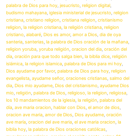
palabra de Dios para hoy
,
jesucristo
,
religion digital
,
budismo mahayana
,
iglesia ministerial de jesucristo
,
religion
cristiana
,
cristiano religion
,
cristiana religion
,
cristianismo
religion
,
la religion cristiana
,
la religión cristiana
,
religion
cristiano
,
alabaré
,
Dios es amor
,
amor a Dios
,
dia de oya
santeria
,
santerias
,
la palabra de Dios oración de la mañana
,
religion yoruba
,
yoruba religión
,
oracion del dia
,
oración del
día
,
oración para que todo salga bien
,
la biblia dice
,
religión
islámica
,
la religion islamica
,
palabra de Dios para mi hoy
,
Dios ayudame por favor
,
palabra de Dios para hoy
,
religion
evangelista
,
ayudame señor
,
oraciones cristianas
,
salmo del
dia
,
Dios mio ayudame
,
Dios del cristianismo
,
ayudame Dios
mio
,
religión
,
palabra de Dios
,
religioso, la religion
,
religiosa
,
los 10 mandamientos de la iglesia
,
la religión
,
palabra del
día
,
ave maria oracion
,
hablar con Dios
,
el amor de dios
,
oracion ave maria
,
amor de Dios
,
Dios ayudame
,
oración
ave maría
,
oracion del ave maria
,
el ave maria oracion
,
la
biblia hoy
,
la palabra de Dios oraciones católicas
,