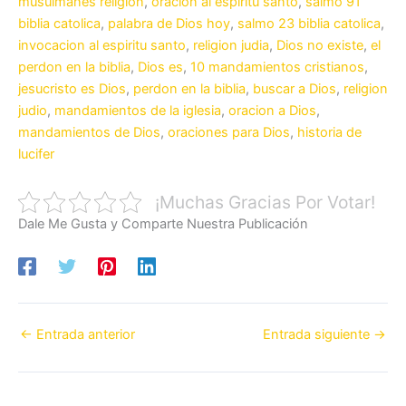
musulmanes religion
,
oracion al espiritu santo
,
salmo 91
biblia catolica
,
palabra de Dios hoy
,
salmo 23 biblia catolica
,
invocacion al espiritu santo
,
religion judia
,
Dios no existe
,
el
perdon en la biblia
,
Dios es
,
10 mandamientos cristianos
,
jesucristo es Dios
,
perdon en la biblia
,
buscar a Dios
,
religion
judio
,
mandamientos de la iglesia
,
oracion a Dios
,
mandamientos de Dios
,
oraciones para Dios
,
historia de
lucifer
¡Muchas Gracias Por Votar!
Dale Me Gusta y Comparte Nuestra Publicación
←
Entrada anterior
Entrada siguiente
→