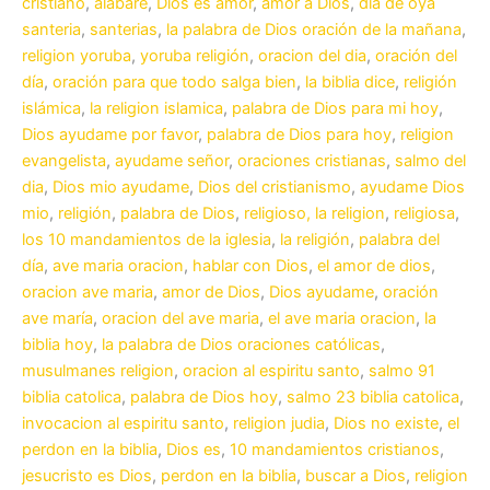
cristiano
,
alabaré
,
Dios es amor
,
amor a Dios
,
dia de oya
santeria
,
santerias
,
la palabra de Dios oración de la mañana
,
religion yoruba
,
yoruba religión
,
oracion del dia
,
oración del
día
,
oración para que todo salga bien
,
la biblia dice
,
religión
islámica
,
la religion islamica
,
palabra de Dios para mi hoy
,
Dios ayudame por favor
,
palabra de Dios para hoy
,
religion
evangelista
,
ayudame señor
,
oraciones cristianas
,
salmo del
dia
,
Dios mio ayudame
,
Dios del cristianismo
,
ayudame Dios
mio
,
religión
,
palabra de Dios
,
religioso, la religion
,
religiosa
,
los 10 mandamientos de la iglesia
,
la religión
,
palabra del
día
,
ave maria oracion
,
hablar con Dios
,
el amor de dios
,
oracion ave maria
,
amor de Dios
,
Dios ayudame
,
oración
ave maría
,
oracion del ave maria
,
el ave maria oracion
,
la
biblia hoy
,
la palabra de Dios oraciones católicas
,
musulmanes religion
,
oracion al espiritu santo
,
salmo 91
biblia catolica
,
palabra de Dios hoy
,
salmo 23 biblia catolica
,
invocacion al espiritu santo
,
religion judia
,
Dios no existe
,
el
perdon en la biblia
,
Dios es
,
10 mandamientos cristianos
,
jesucristo es Dios
,
perdon en la biblia
,
buscar a Dios
,
religion