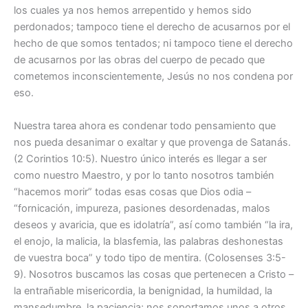
los cuales ya nos hemos arrepentido y hemos sido
perdonados; tampoco tiene el derecho de acusarnos por el
hecho de que somos tentados; ni tampoco tiene el derecho
de acusarnos por las obras del cuerpo de pecado que
cometemos inconscientemente, Jesús no nos condena por
eso.
Nuestra tarea ahora es condenar todo pensamiento que
nos pueda desanimar o exaltar y que provenga de Satanás.
(2 Corintios 10:5). Nuestro único interés es llegar a ser
como nuestro Maestro, y por lo tanto nosotros también
“hacemos morir” todas esas cosas que Dios odia –
“fornicación, impureza, pasiones desordenadas, malos
deseos y avaricia, que es idolatría”, así como también “la ira,
el enojo, la malicia, la blasfemia, las palabras deshonestas
de vuestra boca” y todo tipo de mentira. (Colosenses 3:5-
9). Nosotros buscamos las cosas que pertenecen a Cristo –
la entrañable misericordia, la benignidad, la humildad, la
mansedumbre, la paciencia; nos soportamos unos a otros,