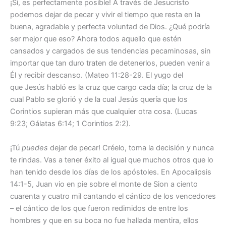
¡Sí, es perfectamente posible! A través de Jesucristo
podemos dejar de pecar y vivir el tiempo que resta en la
buena, agradable y perfecta voluntad de Dios. ¿Qué podría
ser mejor que eso? Ahora todos aquello que estén
cansados y cargados de sus tendencias pecaminosas, sin
importar que tan duro traten de detenerlos, pueden venir a
Él y recibir descanso. (Mateo 11:28-29. El yugo del
que Jesús habló es la cruz que cargo cada día; la cruz de la
cual Pablo se glorió y de la cual Jesús quería que los
Corintios supieran más que cualquier otra cosa. (Lucas
9:23; Gálatas 6:14; 1 Corintios 2:2).
¡Tú
puedes
dejar de pecar! Créelo, toma la decisión y nunca
te rindas. Vas a tener éxito al igual que muchos otros que lo
han tenido desde los días de los apóstoles. En Apocalipsis
14:1-5, Juan vio en pie sobre el monte de Sion a ciento
cuarenta y cuatro mil cantando el cántico de los vencedores
– el cántico de los que fueron redimidos de entre los
hombres y que en su boca no fue hallada mentira, ellos