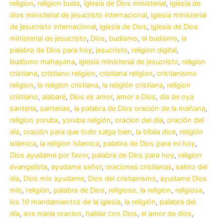
religion
,
religion buda
,
iglesia de Dios ministerial
,
iglesia de
dios ministerial de jesucristo internacional
,
iglesia ministerial
de jesucristo internacional
,
iglesia de Dios
,
iglesia de Dios
ministerial de jesucristo
,
Dios
,
budismo
,
el budismo
,
la
palabra de Dios para hoy
,
jesucristo
,
religion digital
,
budismo mahayana
,
iglesia ministerial de jesucristo
,
religion
cristiana
,
cristiano religion
,
cristiana religion
,
cristianismo
religion
,
la religion cristiana
,
la religión cristiana
,
religion
cristiano
,
alabaré
,
Dios es amor
,
amor a Dios
,
dia de oya
santeria
,
santerias
,
la palabra de Dios oración de la mañana
,
religion yoruba
,
yoruba religión
,
oracion del dia
,
oración del
día
,
oración para que todo salga bien
,
la biblia dice
,
religión
islámica
,
la religion islamica
,
palabra de Dios para mi hoy
,
Dios ayudame por favor
,
palabra de Dios para hoy
,
religion
evangelista
,
ayudame señor
,
oraciones cristianas
,
salmo del
dia
,
Dios mio ayudame
,
Dios del cristianismo
,
ayudame Dios
mio
,
religión
,
palabra de Dios
,
religioso, la religion
,
religiosa
,
los 10 mandamientos de la iglesia
,
la religión
,
palabra del
día
,
ave maria oracion
,
hablar con Dios
,
el amor de dios
,