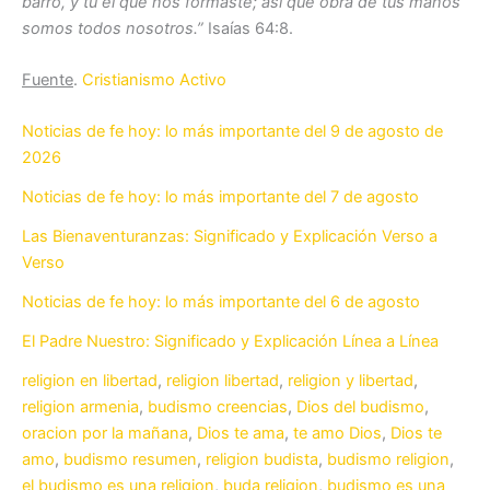
barro, y tú el que nos formaste; así que obra de tus manos
somos todos nosotros.”
Isaías 64:8.
Fuente
.
Cristianismo Activo
Noticias de fe hoy: lo más importante del 9 de agosto de
2026
Noticias de fe hoy: lo más importante del 7 de agosto
Las Bienaventuranzas: Significado y Explicación Verso a
Verso
Noticias de fe hoy: lo más importante del 6 de agosto
El Padre Nuestro: Significado y Explicación Línea a Línea
religion en libertad
,
religion libertad
,
religion y libertad
,
religion armenia
,
budismo creencias
,
Dios del budismo
,
oracion por la mañana
,
Dios te ama
,
te amo Dios
,
Dios te
amo
,
budismo resumen
,
religion budista
,
budismo religion
,
el budismo es una religion
,
buda religion
,
budismo es una