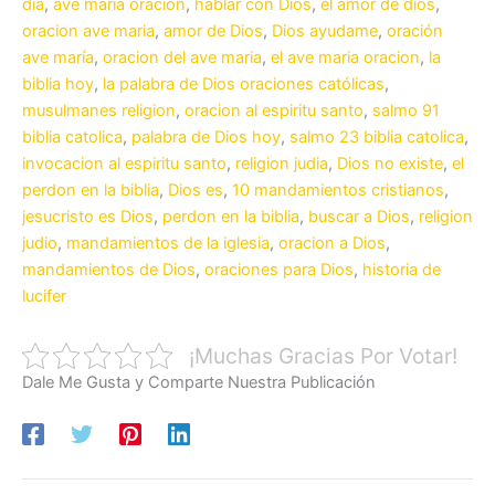
día
,
ave maria oracion
,
hablar con Dios
,
el amor de dios
,
oracion ave maria
,
amor de Dios
,
Dios ayudame
,
oración
ave maría
,
oracion del ave maria
,
el ave maria oracion
,
la
biblia hoy
,
la palabra de Dios oraciones católicas
,
musulmanes religion
,
oracion al espiritu santo
,
salmo 91
biblia catolica
,
palabra de Dios hoy
,
salmo 23 biblia catolica
,
invocacion al espiritu santo
,
religion judia
,
Dios no existe
,
el
perdon en la biblia
,
Dios es
,
10 mandamientos cristianos
,
jesucristo es Dios
,
perdon en la biblia
,
buscar a Dios
,
religion
judio
,
mandamientos de la iglesia
,
oracion a Dios
,
mandamientos de Dios
,
oraciones para Dios
,
historia de
lucifer
¡Muchas Gracias Por Votar!
Dale Me Gusta y Comparte Nuestra Publicación