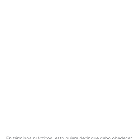
En términos prácticos, esto quiere decir que debo obedecer