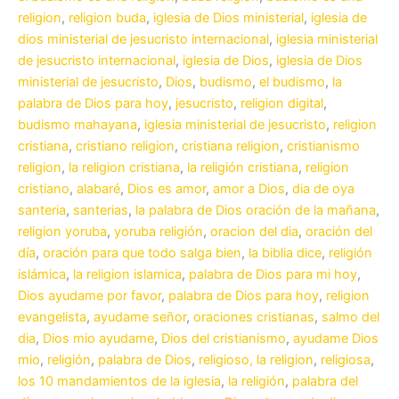
religion
,
religion buda
,
iglesia de Dios ministerial
,
iglesia de
dios ministerial de jesucristo internacional
,
iglesia ministerial
de jesucristo internacional
,
iglesia de Dios
,
iglesia de Dios
ministerial de jesucristo
,
Dios
,
budismo
,
el budismo
,
la
palabra de Dios para hoy
,
jesucristo
,
religion digital
,
budismo mahayana
,
iglesia ministerial de jesucristo
,
religion
cristiana
,
cristiano religion
,
cristiana religion
,
cristianismo
religion
,
la religion cristiana
,
la religión cristiana
,
religion
cristiano
,
alabaré
,
Dios es amor
,
amor a Dios
,
dia de oya
santeria
,
santerias
,
la palabra de Dios oración de la mañana
,
religion yoruba
,
yoruba religión
,
oracion del dia
,
oración del
día
,
oración para que todo salga bien
,
la biblia dice
,
religión
islámica
,
la religion islamica
,
palabra de Dios para mi hoy
,
Dios ayudame por favor
,
palabra de Dios para hoy
,
religion
evangelista
,
ayudame señor
,
oraciones cristianas
,
salmo del
dia
,
Dios mio ayudame
,
Dios del cristianismo
,
ayudame Dios
mio
,
religión
,
palabra de Dios
,
religioso, la religion
,
religiosa
,
los 10 mandamientos de la iglesia
,
la religión
,
palabra del