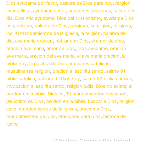
Dios ayudame por favor
,
palabra de Dios para hoy
,
religion
evangelista
,
ayudame señor
,
oraciones cristianas
,
salmo del
dia
,
Dios mio ayudame
,
Dios del cristianismo
,
ayudame Dios
mio
,
religión
,
palabra de Dios
,
religioso, la religion
,
religiosa
,
los 10 mandamientos de la iglesia
,
la religión
,
palabra del
día
,
ave maria oracion
,
hablar con Dios
,
el amor de dios
,
oracion ave maria
,
amor de Dios
,
Dios ayudame
,
oración
ave maría
,
oracion del ave maria
,
el ave maria oracion
,
la
biblia hoy
,
la palabra de Dios oraciones católicas
,
musulmanes religion
,
oracion al espiritu santo
,
salmo 91
biblia catolica
,
palabra de Dios hoy
,
salmo 23 biblia catolica
,
invocacion al espiritu santo
,
religion judia
,
Dios no existe
,
el
perdon en la biblia
,
Dios es
,
10 mandamientos cristianos
,
jesucristo es Dios
,
perdon en la biblia
,
buscar a Dios
,
religion
judio
,
mandamientos de la iglesia
,
oracion a Dios
,
mandamientos de Dios
,
oraciones para Dios
,
historia de
lucifer
¡Muchas Gracias Por Votar!