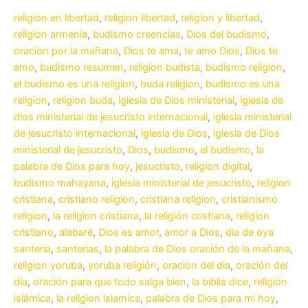
religion en libertad
,
religion libertad
,
religion y libertad
,
religion armenia
,
budismo creencias
,
Dios del budismo
,
oracion por la mañana
,
Dios te ama
,
te amo Dios
,
Dios te
amo
,
budismo resumen
,
religion budista
,
budismo religion
,
el budismo es una religion
,
buda religion
,
budismo es una
religion
,
religion buda
,
iglesia de Dios ministerial
,
iglesia de
dios ministerial de jesucristo internacional
,
iglesia ministerial
de jesucristo internacional
,
iglesia de Dios
,
iglesia de Dios
ministerial de jesucristo
,
Dios
,
budismo
,
el budismo
,
la
palabra de Dios para hoy
,
jesucristo
,
religion digital
,
budismo mahayana
,
iglesia ministerial de jesucristo
,
religion
cristiana
,
cristiano religion
,
cristiana religion
,
cristianismo
religion
,
la religion cristiana
,
la religión cristiana
,
religion
cristiano
,
alabaré
,
Dios es amor
,
amor a Dios
,
dia de oya
santeria
,
santerias
,
la palabra de Dios oración de la mañana
,
religion yoruba
,
yoruba religión
,
oracion del dia
,
oración del
día
,
oración para que todo salga bien
,
la biblia dice
,
religión
islámica
,
la religion islamica
,
palabra de Dios para mi hoy
,